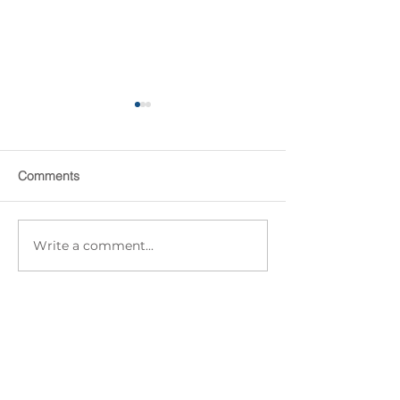
Comments
Write a comment...
ตกแต่งผนัง + พื้น VS. การ
รับทำผนัง Micro
แต่งหน้าทาปากให้บ้าน
เลือกช่างอย่างไรไ
พลาด !!