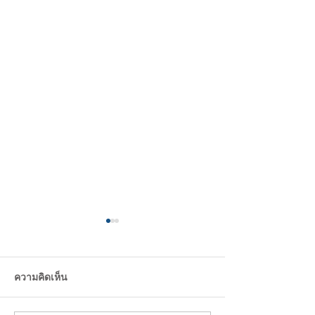
ความคิดเห็น
Design Trend 2
I just need Green !!