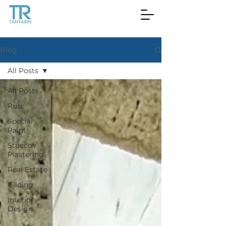
Blog
All Posts
All Posts
Rust
Special
Paint
Stucco /
Plastering
Real Estate
Gilding
Interior
Design