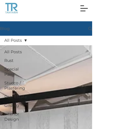
Blog
All Posts
All Posts
Rust
Special
Paint
Stucco /
Plastering
Real Estate
Gilding
Interior
Design