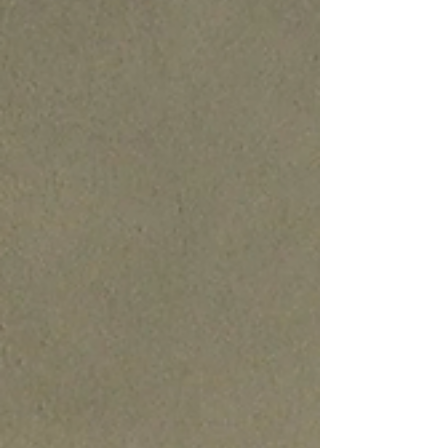
ให้โครงสร้างดีแค่ไหน สิ่งที่แขกทุกคนเห็น
สัมผัส และจดจำ ไม่ใช่เหล็กหรือคานข้างใน แต่
คือ "ผิว" ของผนังและพื้นทุกตารางนิ้ว ในงาน
สถาปัตยกรรม เราเรียกศาสตร์นี้ว่า Surface
Engineering ผสมกับ จิตวิทยาการรับรู้
(Perceptio