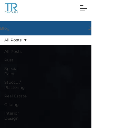
Blog
All Posts
All Posts
Rust
Special
Paint
Stucco /
Plastering
Real Estate
Gilding
Interior
Design