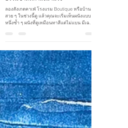
Arisa Chattasa
Jun 30
2 min read
Limewash คืออะไร ? ผนังสไตล์
ธรรมชาติที่กำลังมาแรง
ลองสังเกตคาเฟ่ โรงแรม Boutique หรือบ้าน
สวย ๆ ในช่วงนี้ดู แล้วคุณจะเริ่มเห็นผนังแบบ
หนึ่งซ้ำ ๆ ผนังที่ดูเหมือนทาสีแต่ไม่แบน มีเฉด
อ่อนเข้มไล่กันเป็นปุยเมฆนุ่ม ๆ เปลี่ยนอารมณ์
ไปตามแสงเช้าและแสงเย็น ดูเก่าอย่างมีรสนิยม
ทั้งที่เพิ่งทำเสร็จ ผนังแบบนั้นมีชื่อว่า Limewash
และมันกำลังกลับมาเป็นที่ต้องการอีกครั้ง สีทา
ผนังให้ “สี” แต่ Limewash ให้ “บรรยากาศ”
Limewash คือ อะไรกันแน่ ? Limewash คือ สี
ผนังจากธรรมชาติที่ทำจากปูนขาว (Limestone
เผาแล้วบ่มกับน้ำ) ผสมเม็ดสีจากแร่ธาตุ มันไม่
ได้ “เ